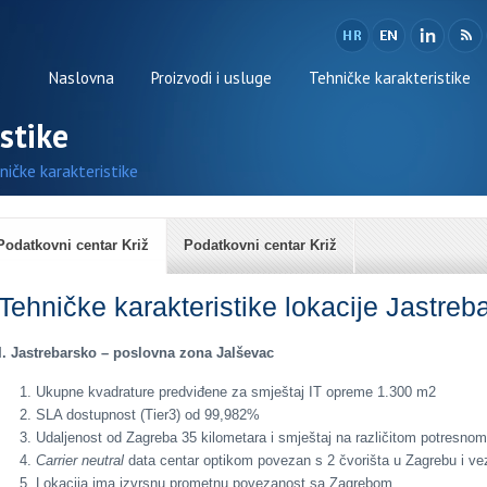
Naslovna
Proizvodi i usluge
Tehničke karakteristike
stike
ničke karakteristike
Podatkovni centar Križ
Podatkovni centar Križ
Tehničke karakteristike lokacije Jastreb
I.
Jastrebarsko – poslovna zona Jalševac
Ukupne kvadrature predviđene za smještaj IT opreme 1.300 m2
SLA dostupnost (Tier3) od 99,982%
Udaljenost od Zagreba 35 kilometara i smještaj na različitom potresno
Carrier neutral
data centar optikom povezan s 2 čvorišta u Zagrebu i v
Lokacija ima izvrsnu prometnu povezanost sa Zagrebom