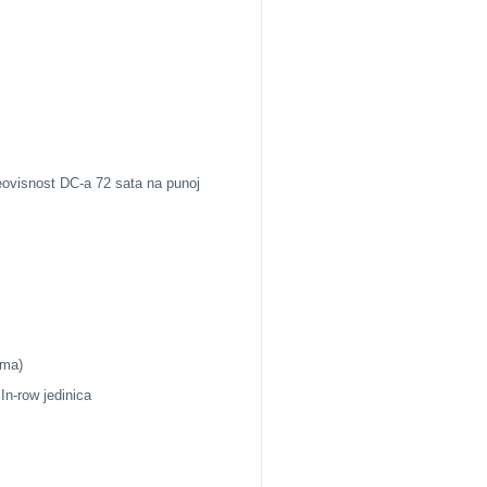
eovisnost DC-a 72 sata na punoj
ama)
In-row jedinica