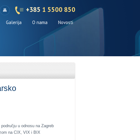
+385
1 5500 850
Galerija
O nama
Novosti
arsko
m području u odnosu na Zagreb
ezom na CIX, VIX i BIX