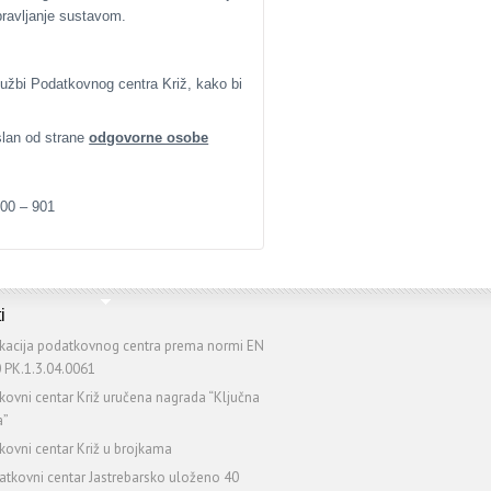
ravljanje sustavom.
lužbi Podatkovnog centra Križ, kako bi
slan od strane
odgovorne osobe
500 – 901
i
fikacija podatkovnog centra prema normi EN
 PK.1.3.04.0061
kovni centar Križ uručena nagrada “Ključna
a”
kovni centar Križ u brojkama
atkovni centar Jastrebarsko uloženo 40