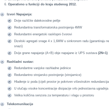
Operativno u funkciji do kraja studenog 2012.
Izvori Napajanja:
Dvije različite dalekovodne petlje
Redundantna transformatorska postrojenja 4MW
Redundantni energetski rasklopni čvorovi
Dizelski agregati snage 4 x 1,6MW u sinkronom radu (garantiraju n
snazi)
Dvije grane napajanje (A+B) obje napajane iz UPS sustava
(2N+1)
Rashladni sustav:
Redundantne vanjske rashladne jedinice
Redundantno strojarsko postrojenje (strojarnice)
Hlađenje iz poda (cijeli prostor je pokriven višestrukim redundancij
U slučaju visoke koncentracije disipacije vrlo jednostavna ugradnja 
Velika količina senzora za temperaturu i vlagu u prostoru
Telekomunikacije