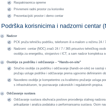
Raspakiraonica opreme
Privremeni radni prostor za korisnike
Prezentacijski prostor i demo centar
Podrška korisnicima i nadzorni centar 
Nadzor
PCK pruža tehničku podršku, telefonom ili e-mailom u režimu 24 / 
Nadzorni centar (NOC) znači 24 / 7 / 365 prisustvo tehničkog osoblja
osoblja za energetiku, strojarstvo i ICT, a sam nadzor kompleksa 
Osoblje za podršku i održavanje – “Hands-on-site”
Stručno osoblje za podršku i održavanje (
hands-on-site
) se sastoji
pružaju usluge podrške i održavanje prema ugovorno definiranim 
Navedeno osoblje je kompetentno za kvalitetno pružanje usluga pod
s infrastrukturom, te poznavanje zakonskih i regulatornih propisa.
Održavanje sustava
Održavanje sustava obuhvaća poslove provođenja stalnog nadzora
prikupljanje i analiza podataka o performansama sustava. Osim nav