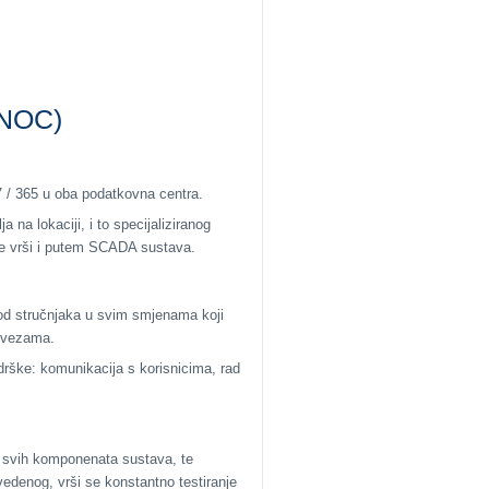
(NOC)
7 / 365 u oba podatkovna centra.
 na lokaciji, i to specijaliziranog
se vrši i putem SCADA sustava.
 od stručnjaka u svim smjenama koji
obvezama.
rške: komunikacija s korisnicima, rad
 svih komponenata sustava, te
edenog, vrši se konstantno testiranje