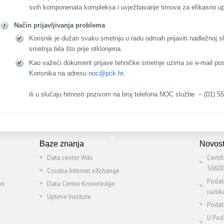
svih komponenata kompleksa i uvježbavanje timova za efikasno up
Način prijavljivanja problema
Korisnik je dužan svaku smetnju u radu odmah prijaviti nadležnoj s
smetnja bila što prije otklonjena.
Kao važeći dokument prijave tehničke smetnje uzima se e-mail po
Korisnika na adresu
noc@pck.hr
,
ili u slučaju hitnosti pozivom na broj telefona NOC službe – (01) 5
Baze znanja
Novost
Data center Wiki
Certi
50600
Croatia Internet eXchange
Podat
on
Data Center Knowledge
razlik
Uptime Institute
Podat
U Pod