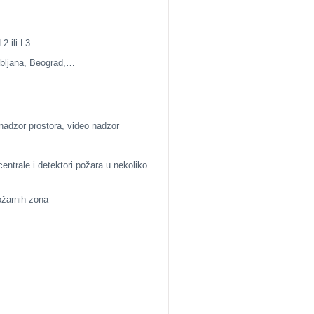
2 ili L3
ubljana, Beograd,…
 nadzor prostora, video nadzor
centrale i detektori požara u nekoliko
ožarnih zona