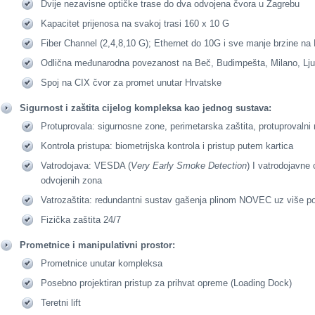
Dvije nezavisne optičke trase do dva odvojena čvora u Zagrebu
Kapacitet prijenosa na svakoj trasi 160 x 10 G
Fiber Channel (2,4,8,10 G); Ethernet do 10G i sve manje brzine na L
Odlična međunarodna povezanost na Beč, Budimpešta, Milano, Lj
Spoj na CIX čvor za promet unutar Hrvatske
Sigurnost i zaštita cijelog kompleksa kao jednog sustava:
Protuprovala: sigurnosne zone, perimetarska zaštita, protuprovalni
Kontrola pristupa: biometrijska kontrola i pristup putem kartica
Vatrodojava: VESDA (
Very Early Smoke Detection
) I vatrodojavne 
odvojenih zona
Vatrozaštita: redundantni sustav gašenja plinom NOVEC uz više p
Fizička zaštita 24/7
Prometnice i manipulativni prostor:
Prometnice unutar kompleksa
Posebno projektiran pristup za prihvat opreme (Loading Dock)
Teretni lift